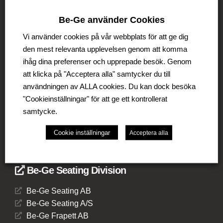
Be-Ge använder Cookies
Be-Ge Koncernen
Vi använder cookies på vår webbplats för att ge dig
Be-Ge Koncernen är en familjeägd företagsgrupp med
den mest relevanta upplevelsen genom att komma
verksamhet i Sverige, Danmark, Storbritannien,
ihåg dina preferenser och upprepade besök. Genom
Litauen, Nederländerna och Tyskland. Koncernen
att klicka på "Acceptera alla" samtycker du till
omfattar affärsområdena Be-Ge Seating Division,
användningen av ALLA cookies. Du kan dock besöka
Be-Ge Component Division och Be-Ge Vehicle
"Cookieinställningar" för att ge ett kontrollerat
Division.
samtycke.
Cookie inställningar
Acceptera alla
Be-Ge Seating Division
Be-Ge Seating AB
Be-Ge Seating A/S
Be-Ge Frapett AB