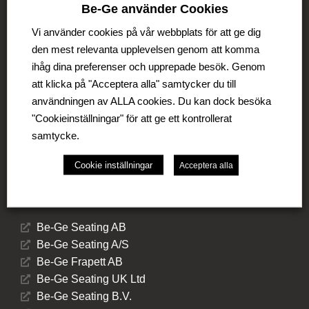
Be-Ge Koncernen
Be-Ge använder Cookies
Be-Ge Koncernen är en familjeägd företagsgrupp med
Vi använder cookies på vår webbplats för att ge dig
verksamhet i Sverige, Danmark, Storbritannien,
den mest relevanta upplevelsen genom att komma
Litauen, Nederländerna och Tyskland. Koncernen
ihåg dina preferenser och upprepade besök. Genom
omfattar affärsområdena Be-Ge Seating Division,
att klicka på "Acceptera alla" samtycker du till
Be-Ge Component Division och Be-Ge Vehicle
användningen av ALLA cookies. Du kan dock besöka
Division.
"Cookieinställningar" för att ge ett kontrollerat
samtycke.
Cookie inställningar
Acceptera alla
Be-Ge Seating Division
Be-Ge Seating AB
Be-Ge Seating A/S
Be-Ge Frapett AB
Be-Ge Seating UK Ltd
Be-Ge Seating B.V.