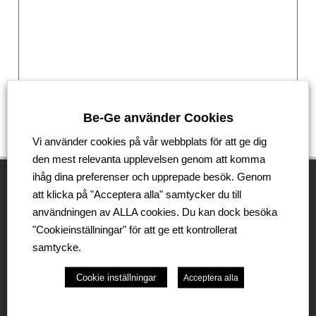
Be-Ge använder Cookies
Skicka
Vi använder cookies på vår webbplats för att ge dig
den mest relevanta upplevelsen genom att komma
ihåg dina preferenser och upprepade besök. Genom
att klicka på "Acceptera alla" samtycker du till
användningen av ALLA cookies. Du kan dock besöka
Be-Ge Koncernen
"Cookieinställningar" för att ge ett kontrollerat
Be-Ge Koncernen är en familjeägd företagsgrupp med
samtycke.
verksamhet i Sverige, Danmark, Storbritannien,
Litauen, Nederländerna och Tyskland. Koncernen
Cookie inställningar
Acceptera alla
omfattar affärsområdena Be-Ge Seating Division,
Be-Ge Component Division och Be-Ge Vehicle