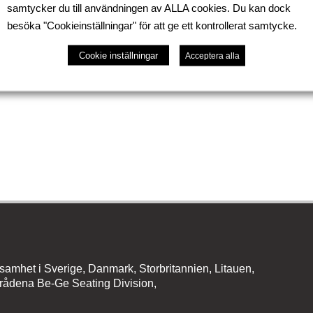
samtycker du till användningen av ALLA cookies. Du kan dock
besöka "Cookieinställningar" för att ge ett kontrollerat samtycke.
en ny pressvets och detta medför att Be-Ge Plåtindustri 
Cookie inställningar
Acceptera alla
ttre flöde i produktionen.
amhet i Sverige, Danmark, Storbritannien, Litauen,
rådena Be-Ge Seating Division,