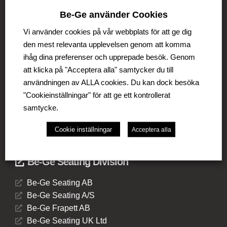
Be-Ge använder Cookies
Be-Ge Koncernen
Vi använder cookies på vår webbplats för att ge dig
Be-Ge Koncernen är en familjeägd företagsgrupp med
den mest relevanta upplevelsen genom att komma
verksamhet i Sverige, Danmark, Storbritannien,
ihåg dina preferenser och upprepade besök. Genom
Litauen, Nederländerna och Tyskland. Koncernen
omfattar affärsområdena Be-Ge Seating Division,
att klicka på "Acceptera alla" samtycker du till
Be-Ge Component Division och Be-Ge Vehicle
användningen av ALLA cookies. Du kan dock besöka
Division.
"Cookieinställningar" för att ge ett kontrollerat
samtycke.
Cookie inställningar
Acceptera alla
Be-Ge Seating Division
Be-Ge Seating AB
Be-Ge Seating A/S
Be-Ge Frapett AB
Be-Ge Seating UK Ltd