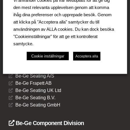
Vi använder cookies på vår webbplats för att ge dig
omfattar affärsområdena Be-Ge Seating Division,
den mest relevanta upplevelsen genom att komma
Be-Ge Component Division och Be-Ge Vehicle
ihåg dina preferenser och upprepade besök. Genom
Division.
att klicka på "Acceptera alla" samtycker du till
användningen av ALLA cookies. Du kan dock besöka
"Cookieinställningar" för att ge ett kontrollerat
samtycke.
Be-Ge Seating Division
Cookie inställningar
Acceptera alla
Be-Ge Seating AB
Be-Ge Seating A/S
Be-Ge Frapett AB
Be-Ge Seating UK Ltd
Be-Ge Seating B.V.
Be-Ge Seating GmbH
Be-Ge Component Division