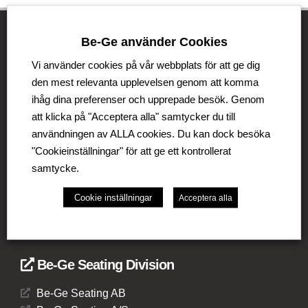
Be-Ge använder Cookies
Be-Ge Koncernen
Vi använder cookies på vår webbplats för att ge dig
den mest relevanta upplevelsen genom att komma
Be-Ge Koncernen är en familjeägd företagsgrupp med
ihåg dina preferenser och upprepade besök. Genom
verksamhet i Sverige, Danmark, Storbritannien,
att klicka på "Acceptera alla" samtycker du till
Litauen, Nederländerna och Tyskland. Koncernen
användningen av ALLA cookies. Du kan dock besöka
omfattar affärsområdena Be-Ge Seating Division,
"Cookieinställningar" för att ge ett kontrollerat
Be-Ge Component Division och Be-Ge Vehicle
Division.
samtycke.
Cookie inställningar
Acceptera alla
Be-Ge Seating Division
Be-Ge Seating AB